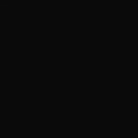
hi tiết
n
 Nguyễn Tất Tố, quận Lê Chân, Hải Phòng
ng
NGUYỄN TẤT TỐ
iển khai hạng mục bàn ghế tại Chicken Plus Nguyễn Tất
 trước khi lắp đặt. Điều này giúp đảm bảo sự đồng bộ v