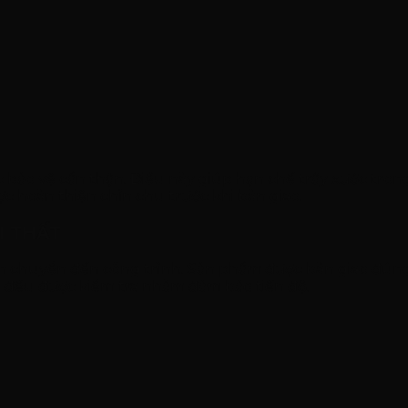
bảo vệ cẩn thận. Điều này giúp hạn chế trầy xước trong 
c hoàn thiện chỉn chu trước khi bàn giao.
I THẤT
vận chuyển đến công trình. Sản phẩm được bàn giao đún
m đều được kiểm tra nhằm đảm bảo tiến độ.