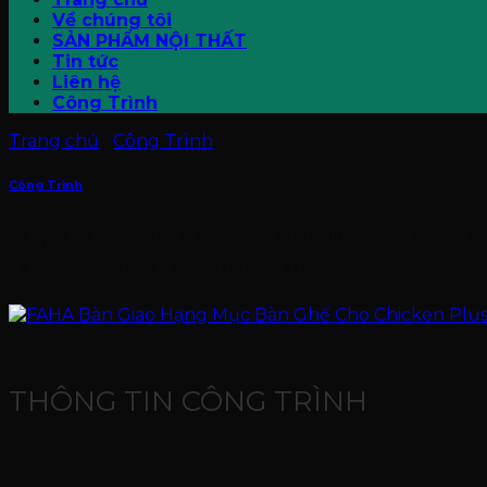
Về chúng tôi
SẢN PHẨM NỘI THẤT
Tin tức
Liên hệ
Công Trình
Trang chủ
/
Công Trình
/
FAHA Bàn Giao Hạng Mục Bàn 
Công Trình
FAHA Bàn Giao Hạng Mục Bàn Ghế 
Tố, Lê Chân, Hải Phòng
30
Th6
THÔNG TIN CÔNG TRÌNH