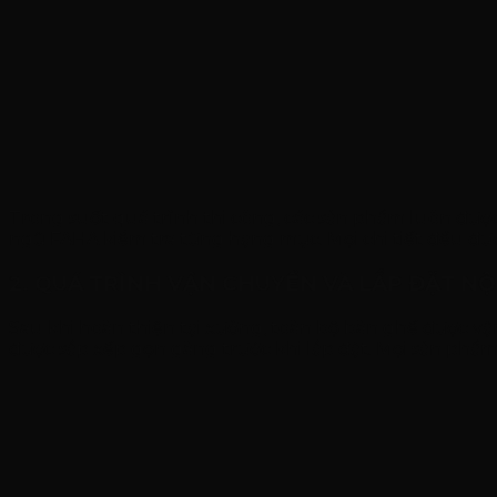
Trong suốt quá trình thi công, các sản phẩm luôn được 
ngũ FAHA kiểm tra từng hạng mục. Mọi chi tiết đều đượ
2. QUÁ TRÌNH VẬN CHUYỂN VÀ LẮP ĐẶT NỘ
Sau khi hoàn thiện tại xưởng, toàn bộ bàn ghế được 
được sắp xếp gọn gàng trước khi lắp đặt. Mọi sản phẩ