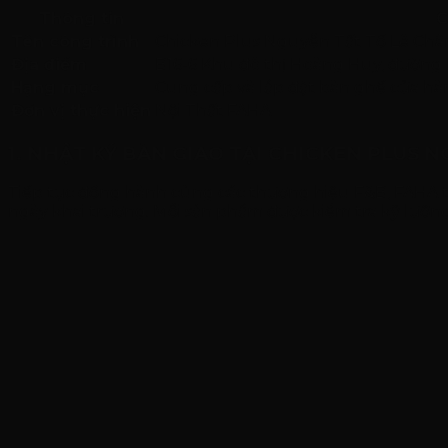
Thông tin
C
Tên công trình
Chicken Plus Nguyễn Tất Tố Lê Châ
Địa điểm
B16-6 Khu đô thị Hoàng Huy, đường
Hạng mục
Cung cấp và lắp đặt bàn ghế cửa hà
Đơn vị thực hiện
Nội Thất FAHA
1. NHẬT KÝ BÀN GIAO TẠI CHICKEN PLUS 
Tiếp tục đồng hành cùng các thương hiệu F&B, FAHA tr
ngày khai trương. Mỗi sản phẩm được kiểm tra kỹ lưỡng